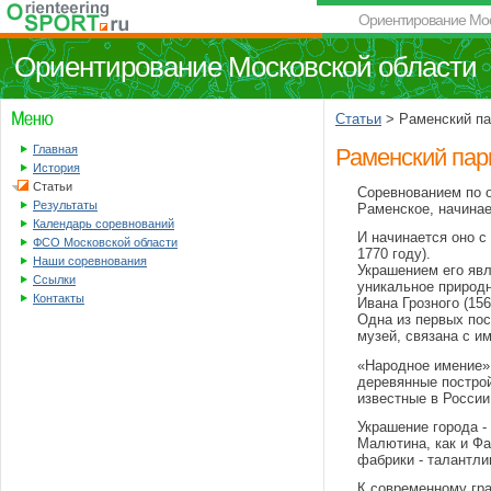
Ориентирование Мос
Ориентирование Московской области
Статьи
> Раменский па
Главная
Раменский пар
История
Статьи
Соревнованием по 
Результаты
Раменское, начина
Календарь соревнований
И начинается оно с
ФСО Московской области
1770 году).
Наши соревнования
Украшением его явл
Ссылки
уникальное природн
Контакты
Ивана Грозного (156
Одна из первых пос
музей, связана с и
«Народное имение» 
деревянные постро
известные в России
Украшение города -
Малютина, как и Фа
фабрики - талантли
К современному гра